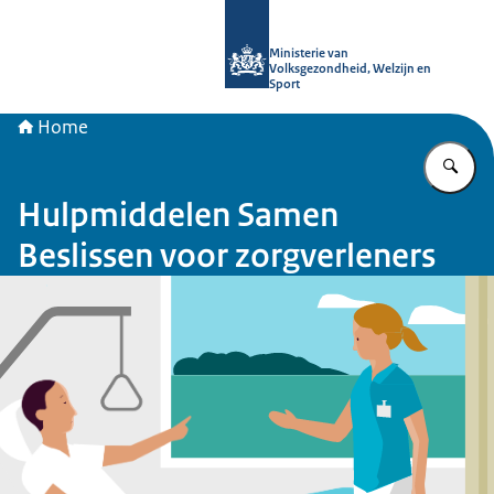
Naar de homepage van uitkomstgeri
Ministerie van
Volksgezondheid, Welzijn en
Sport
Home
Vu
Hulpmiddelen Samen
Beslissen voor zorgverleners