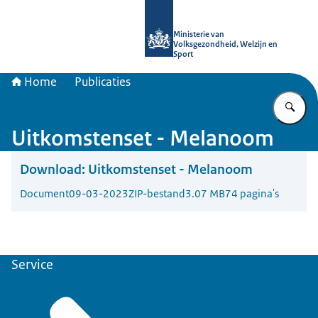
Naar de homepage van uitkomstgeri
Ministerie van
Volksgezondheid, Welzijn en
Sport
Home
Publicaties
Vu
Uitkomstenset - Melanoom
Download:
Uitkomstenset - Melanoom
Document
09-03-2023
ZIP-bestand
3.07 MB
74 pagina's
Service