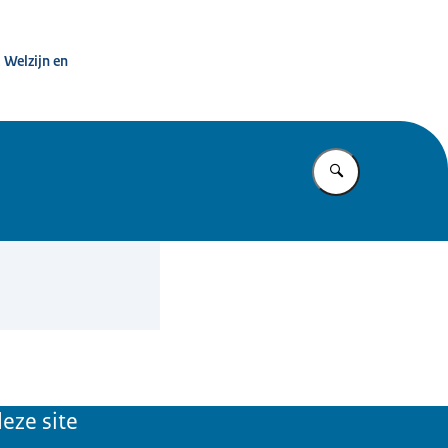
htezorg
 Welzijn en
Vul in wat u z
eze site