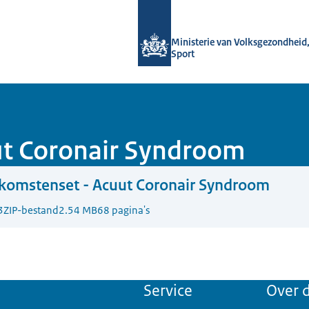
Naar de homepage van uitkomstgeric
Ministerie van Volksgezondheid,
Sport
ut Coronair Syndroom
komstenset - Acuut Coronair Syndroom
3
ZIP-bestand
2.54 MB
68 pagina's
Service
Over d