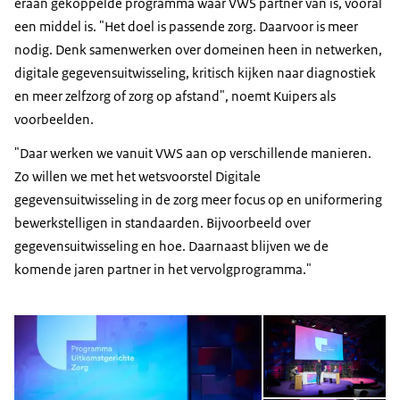
eraan gekoppelde programma waar VWS partner van is, vooral
een middel is. "Het doel is passende zorg. Daarvoor is meer
nodig. Denk samenwerken over domeinen heen in netwerken,
digitale gegevensuitwisseling, kritisch kijken naar diagnostiek
en meer zelfzorg of zorg op afstand", noemt Kuipers als
voorbeelden.
"Daar werken we vanuit VWS aan op verschillende manieren.
Zo willen we met het wetsvoorstel Digitale
gegevensuitwisseling in de zorg meer focus op en uniformering
bewerkstelligen in standaarden. Bijvoorbeeld over
gegevensuitwisseling en hoe. Daarnaast blijven we de
komende jaren partner in het vervolgprogramma."
Open de galerij in vergrot
Op
Op