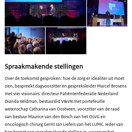
Open de galerij in vergrote weergave
Open de galerij in vergrot
Spraakmakende stellingen
Over de toekomst gesproken: hoe de zorg er idealiter uit moet
zien, bespreekt dagvoorzitter en gespreksleider Marcel Brosens
met vier visionairs: directeur Patiëntenfederatie Nederland
Dianda Veldman, bestuurslid V&VN met portefeuille
wetenschap Catharina van Oostveen, voorzitter van de raad
van bestuur Maurice van den Bosch van het OLVG en
oncologisch chirurg Gerrit Jan Liefers van het LUMC. Ieder van
hen brengt een spraakmakende stelling in, waarover het