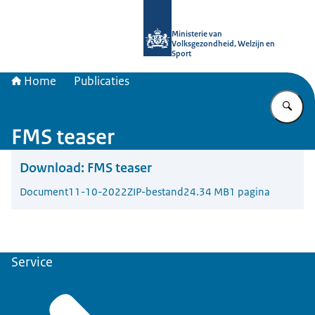
Naar de homepage van uitkomstgeri
Ministerie van
Volksgezondheid, Welzijn en
Sport
Home
Publicaties
Vu
FMS teaser
Download:
FMS teaser
Document
11-10-2022
ZIP-bestand
24.34 MB
1 pagina
Service