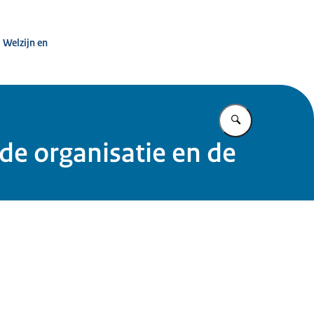
htezorg
 Welzijn en
Vul in wat u z
 de organisatie en de