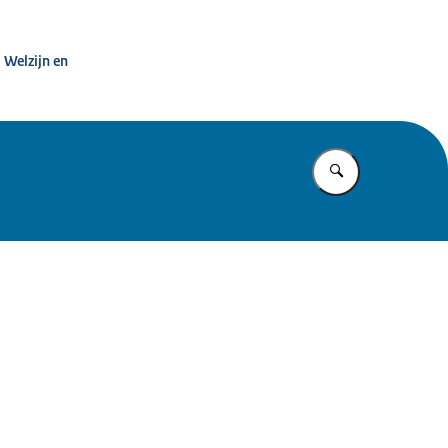
htezorg
 Welzijn en
Vul in wat u z