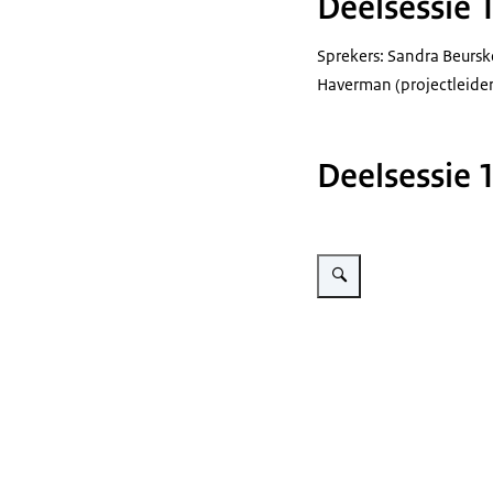
Deelsessie 
Sprekers: Sandra Beursk
Haverman (projectleid
Deelsessie 
Vergroot afbeelding Deelse