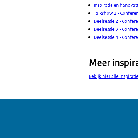
Inspiratie en handva
Talkshow 2 - Confere
Deelsessie 2 - Confe
Deelsessie 3 - Confe
Deelsessie 4 - Confe
Meer inspir
Bekijk hier alle inspira