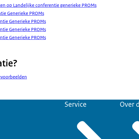
tten op Landelijke conferentie generieke PROMs
ntie Generieke PROMs
rentie Generieke PROMs
rentie Generieke PROMs
rentie Generieke PROMs
atie?
tievoorbeelden
Service
Over d