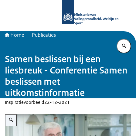
Naar de homepage van uitkomstgeri
Ministerie van
Volksgezondheid, Welzijn en
Sport
Home
Publicaties
Vu
Samen beslissen bij een
liesbreuk - Conferentie Samen
beslissen met
uitkomstinformatie
Inspiratievoorbeeld
22-12-2021
Vergroot afbeelding Samen beslissen bij een liesbreuk