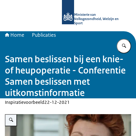
Naar de homepage van uitkomstgeri
Ministerie van
Volksgezondheid, Welzijn en
Sport
Home
Publicaties
Vu
Samen beslissen bij een knie-
of heupoperatie - Conferentie
Samen beslissen met
uitkomstinformatie
Inspiratievoorbeeld
22-12-2021
Vergroot afbeelding Samen beslissen bij een knie- of heupoperatie