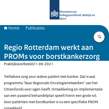
Naar de homepage van uitkomstgeri
Ministerie van
Volksgezondheid, Welzijn en
Sport
Home
Publicaties
Vu
Regio Rotterdam werkt aan
PROMs voor borstkankerzorg
Praktijkvoorbeeld
21-09-2021
Trefzekere zorg voor iedere patiënt met kanker. Dat is wat
programma ‘Naar Regionale Oncologienetwerken’ van het
Citrienfonds voor ogen heeft. Ontwikkeling en implementatie
van een passend behandelplan speelt hierin een grote rol.
Voor patiënten met borstkanker is nu een specifieke PROM
ontwikkeld.