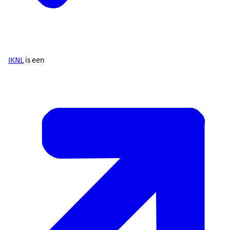
IKNL
is een