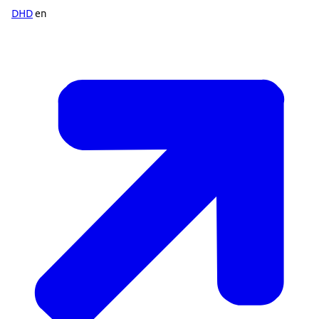
DHD
en