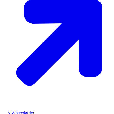
V&VN geriatrie
)