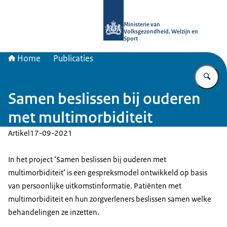
Naar de homepage van uitkomstgeri
Ministerie van
Volksgezondheid, Welzijn en
Sport
Home
Publicaties
Vu
Samen beslissen bij ouderen
met multimorbiditeit
Artikel
17-09-2021
In het project ‘Samen beslissen bij ouderen met
multimorbiditeit’ is een gespreksmodel ontwikkeld op basis
van persoonlijke uitkomstinformatie. Patiënten met
multimorbiditeit en hun zorgverleners beslissen samen welke
behandelingen ze inzetten.