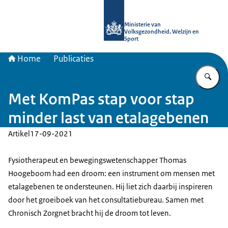
Naar de homepage van uitkomstgeri
Ministerie van
Volksgezondheid, Welzijn en
Sport
Home
Publicaties
Vu
Met KomPas stap voor stap
minder last van etalagebenen
Artikel
17-09-2021
Fysiotherapeut en bewegingswetenschapper Thomas
Hoogeboom had een droom: een instrument om mensen met
etalagebenen te ondersteunen. Hij liet zich daarbij inspireren
door het groeiboek van het consultatiebureau. Samen met
Chronisch Zorgnet bracht hij de droom tot leven.