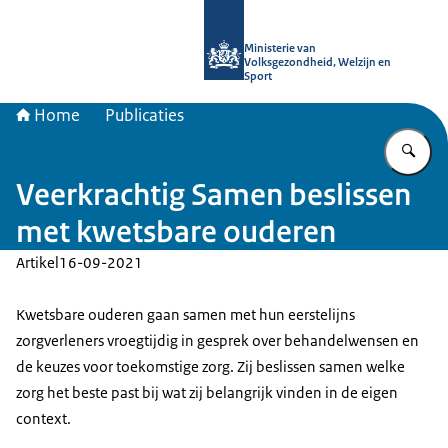
Naar de homepage van uitkomstgeri
Ministerie van
Volksgezondheid, Welzijn en
Sport
Home
Publicaties
Vu
Veerkrachtig Samen beslissen
met kwetsbare ouderen
Artikel
16-09-2021
Kwetsbare ouderen gaan samen met hun eerstelijns
zorgverleners vroegtijdig in gesprek over behandelwensen en
de keuzes voor toekomstige zorg. Zij beslissen samen welke
zorg het beste past bij wat zij belangrijk vinden in de eigen
context.