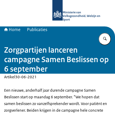
Naar de homepage van uitkomstgeri
Ministerie van
Volksgezondheid, Welzijn en
Sport
Home
Publicaties
Vu
Zorgpartijen lanceren
campagne Samen Beslissen op
6 september
Artikel
30-06-2021
Een nieuwe, anderhalf jaar durende campagne Samen
Beslissen start op maandag 6 september. “We hopen dat
samen beslissen zo vanzelfsprekender wordt. Voor patiënt en
zorgverlener. Beiden krijgen in de campagne hele concrete