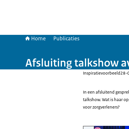
Home
Publicaties
Afsluiting talkshow a
Inspiratievoorbeeld
28-
In een afsluitend gespr
talkshow. Wat is haar opg
voor zorgverleners?
Vergroot afbeelding Afsluiti