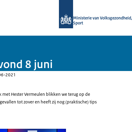
Naar de homepage van uitkomstgeric
Ministerie van Volksgezondheid,
Sport
vond 8 juni
06-2021
ek met Hester Vermeulen blikken we terug op de
evallen tot zover en heeft zij nog (praktische) tips
ng talkshow 8 juni (avond)