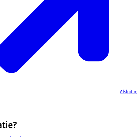
Afsluiti
atie?