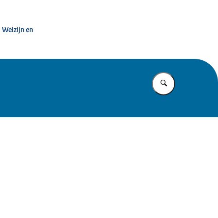
htezorg
 Welzijn en
Vul in wat u z