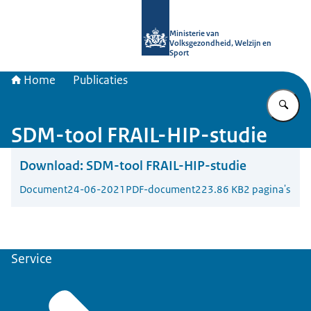
Naar de homepage van uitkomstgeri
Ministerie van
Volksgezondheid, Welzijn en
Sport
Home
Publicaties
Vu
SDM-tool FRAIL-HIP-studie
Download:
SDM-tool FRAIL-HIP-studie
Document
24-06-2021
PDF-document
223.86 KB
2 pagina's
Service