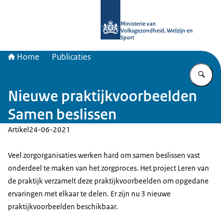
Naar de homepage van uitkomstgeri
Ministerie van
Volksgezondheid, Welzijn en
Sport
Home
Publicaties
Vu
Nieuwe praktijkvoorbeelden
Samen beslissen
Artikel
24-06-2021
Veel zorgorganisaties werken hard om samen beslissen vast
onderdeel te maken van het zorgproces. Het project Leren van
de praktijk verzamelt deze praktijkvoorbeelden om opgedane
ervaringen met elkaar te delen. Er zijn nu 3 nieuwe
praktijkvoorbeelden beschikbaar.