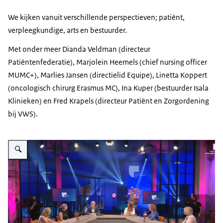
We kijken vanuit verschillende perspectieven; patiënt,
verpleegkundige, arts en bestuurder.
Met onder meer Dianda Veldman (directeur
Patiëntenfederatie), Marjolein Heemels (chief nursing officer
MUMC+), Marlies Jansen (directielid Equipe), Linetta Koppert
(oncologisch chirurg Erasmus MC), Ina Kuper (bestuurder Isala
Klinieken) en Fred Krapels (directeur Patiënt en Zorgordening
bij VWS).
Vergroot afbeelding Talkshow - Meedoen aan de beweging