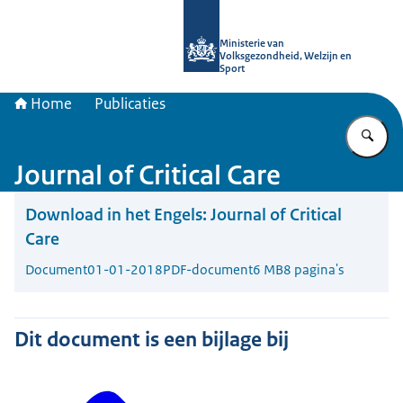
Naar de homepage van uitkomstgeri
Ministerie van
Volksgezondheid, Welzijn en
Sport
Home
Publicaties
Vu
Journal of Critical Care
Download in het Engels:
Journal of Critical
Care
Document
01-01-2018
PDF-document
6 MB
8 pagina's
Dit document is een bijlage bij