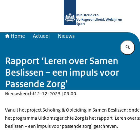
Naar de homepage van uitkomstgeri
Ministerie van
Volksgezondheid, Welzijn en
Sport
Home
Actueel
Nieuws
Vu
Rapport ‘Leren over Samen
Beslissen – een impuls voor
Passende Zorg’
Nieuwsbericht
12-12-2023 | 09:00
Vanuit het project Scholing & Opleiding in Samen Beslissen; onde
het programma Uitkomstgerichte Zorg is het rapport ‘Leren over
beslissen – een impuls voor passende zorg’ geschreven.