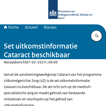
Naar de homepage van uitkomstgeri
Ministerie van
Volksgezondheid, Welzijn en
Sport
Home
Actueel
Nieuws
Vu
Set uitkomstinformatie
Cataract beschikbaar
Nieuwsbericht
07-02-2023 | 09:00
Vanuit de aandoeningswerkgroep Cataract van het programma
Uitkomstgerichte Zorg (UZ) is de set uitkomstinformatie
Cataract nu beschikbaar. De set richt zich op de medisch-
specialistische zorg en maakt gebruik van bestaande
initiatieven en voorlopers op het gebied van
uitkomstinformatie.