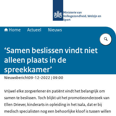
Naar de homepage van uitkomstgeri
Ministerie van
Volksgezondheid, Welzijn en
Sport
Home
Actueel
Nieuws
Vu
‘Samen beslissen vindt niet
alleen plaats in de
spreekkamer’
Nieuwsbericht
09-12-2022 | 09:00
Vrijwel elke zorgverlener én patiënt vindt het belangrijk om
samen te beslissen. Toch blijkt uit het promotieonderzoek van
Ellen Driever, kinderarts in opleiding in het Isala, dat er bij
medisch specialisten nog een behoorlijke kloof is tussen willen