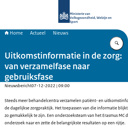
Naar de homepage van uitkomstgeri
Ministerie van
Volksgezondheid, Welzijn en
Sport
Home
Actueel
Nieuws
Vu
Uitkomstinformatie in de zorg:
van verzamelfase naar
gebruiksfase
Nieuwsbericht
07-12-2022 | 09:00
Steeds meer behandelcentra verzamelen patiënt- en uitkomstinfo
de dagelijkse zorgpraktijk. Het toepassen van die informatie blijkt
zo gemakkelijk te zijn. Een onderzoeksteam van het Erasmus MC d
onderzoek naar en zette de belangrijkste resultaten op een rijtje.