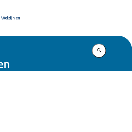
htezorg
 Welzijn en
Vul in wat u z
en