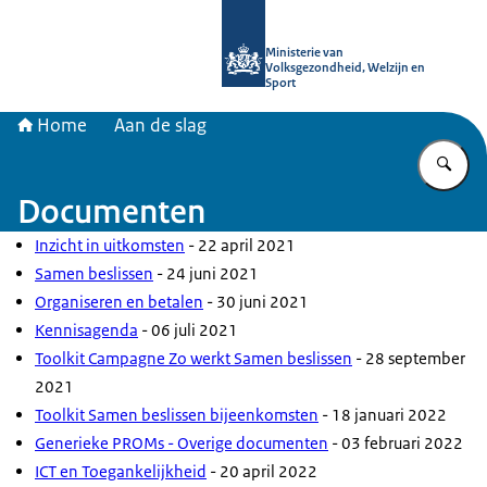
Naar de homepage van uitkomstgeri
Ministerie van
Volksgezondheid, Welzijn en
Sport
Home
Aan de slag
Vu
Documenten
Inzicht in uitkomsten
- 22 april 2021
Samen beslissen
- 24 juni 2021
Organiseren en betalen
- 30 juni 2021
Kennisagenda
- 06 juli 2021
Toolkit Campagne Zo werkt Samen beslissen
- 28 september
2021
Toolkit Samen beslissen bijeenkomsten
- 18 januari 2022
Generieke PROMs - Overige documenten
- 03 februari 2022
ICT en Toegankelijkheid
- 20 april 2022